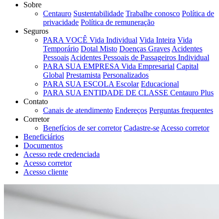
Sobre
Centauro
Sustentabilidade
Trabalhe conosco
Política de
privacidade
Política de remuneração
Seguros
PARA VOCÊ
Vida Individual
Vida Inteira
Vida
Temporário
Dotal Misto
Doenças Graves
Acidentes
Pessoais
Acidentes Pessoais de Passageiros Individual
PARA SUA EMPRESA
Vida Empresarial
Capital
Global
Prestamista
Personalizados
PARA SUA ESCOLA
Escolar
Educacional
PARA SUA ENTIDADE DE CLASSE
Centauro Plus
Contato
Canais de atendimento
Endereços
Perguntas frequentes
Corretor
Benefícios de ser corretor
Cadastre-se
Acesso corretor
Beneficiários
Documentos
Acesso rede credenciada
Acesso corretor
Acesso cliente