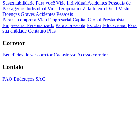
Sustentabilidade
Para você
Vida Individual
Acidentes Pessoais de
Passageiros Individual
Vida Temporário
Vida Inteira
Dotal Misto
Doenças Graves
Acidentes Pessoais
Para sua empresa
Vida Empresarial
Capital Global
Prestamista
Empresarial Personalizado
Para sua escola
Escolar
Educacional
Para
sua entidade
Centauro Plus
Corretor
Benefícios de ser corretor
Cadastre-se
Acesso corretor
Contato
FAQ
Endereços
SAC