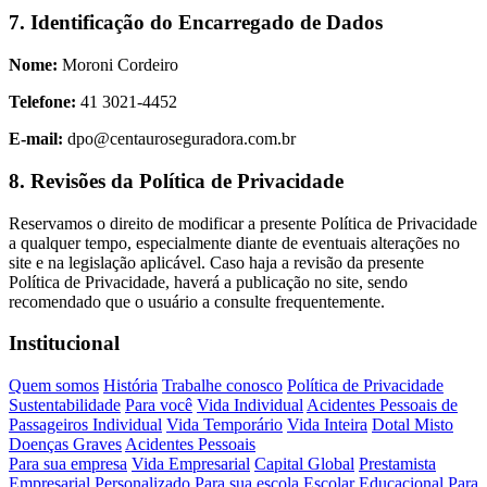
7. Identificação do Encarregado de Dados
Nome:
Moroni Cordeiro
Telefone:
41 3021-4452
E-mail:
dpo@centauroseguradora.com.br
8. Revisões da Política de Privacidade
Reservamos o direito de modificar a presente Política de Privacidade
a qualquer tempo, especialmente diante de eventuais alterações no
site e na legislação aplicável. Caso haja a revisão da presente
Política de Privacidade, haverá a publicação no site, sendo
recomendado que o usuário a consulte frequentemente.
Institucional
Quem somos
História
Trabalhe conosco
Política de Privacidade
Sustentabilidade
Para você
Vida Individual
Acidentes Pessoais de
Passageiros Individual
Vida Temporário
Vida Inteira
Dotal Misto
Doenças Graves
Acidentes Pessoais
Para sua empresa
Vida Empresarial
Capital Global
Prestamista
Empresarial Personalizado
Para sua escola
Escolar
Educacional
Para