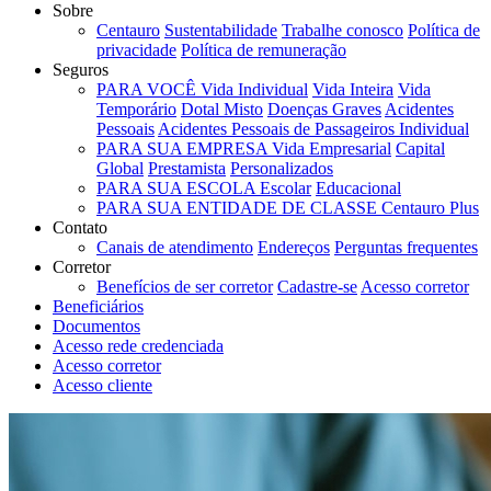
Sobre
Centauro
Sustentabilidade
Trabalhe conosco
Política de
privacidade
Política de remuneração
Seguros
PARA VOCÊ
Vida Individual
Vida Inteira
Vida
Temporário
Dotal Misto
Doenças Graves
Acidentes
Pessoais
Acidentes Pessoais de Passageiros Individual
PARA SUA EMPRESA
Vida Empresarial
Capital
Global
Prestamista
Personalizados
PARA SUA ESCOLA
Escolar
Educacional
PARA SUA ENTIDADE DE CLASSE
Centauro Plus
Contato
Canais de atendimento
Endereços
Perguntas frequentes
Corretor
Benefícios de ser corretor
Cadastre-se
Acesso corretor
Beneficiários
Documentos
Acesso rede credenciada
Acesso corretor
Acesso cliente