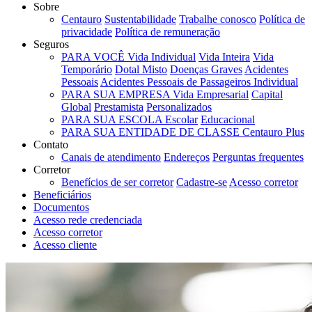
Sobre
Centauro
Sustentabilidade
Trabalhe conosco
Política de
privacidade
Política de remuneração
Seguros
PARA VOCÊ
Vida Individual
Vida Inteira
Vida
Temporário
Dotal Misto
Doenças Graves
Acidentes
Pessoais
Acidentes Pessoais de Passageiros Individual
PARA SUA EMPRESA
Vida Empresarial
Capital
Global
Prestamista
Personalizados
PARA SUA ESCOLA
Escolar
Educacional
PARA SUA ENTIDADE DE CLASSE
Centauro Plus
Contato
Canais de atendimento
Endereços
Perguntas frequentes
Corretor
Benefícios de ser corretor
Cadastre-se
Acesso corretor
Beneficiários
Documentos
Acesso rede credenciada
Acesso corretor
Acesso cliente