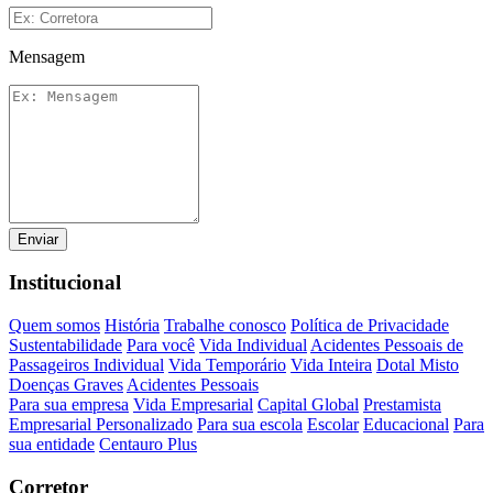
Mensagem
Enviar
Institucional
Quem somos
História
Trabalhe conosco
Política de Privacidade
Sustentabilidade
Para você
Vida Individual
Acidentes Pessoais de
Passageiros Individual
Vida Temporário
Vida Inteira
Dotal Misto
Doenças Graves
Acidentes Pessoais
Para sua empresa
Vida Empresarial
Capital Global
Prestamista
Empresarial Personalizado
Para sua escola
Escolar
Educacional
Para
sua entidade
Centauro Plus
Corretor