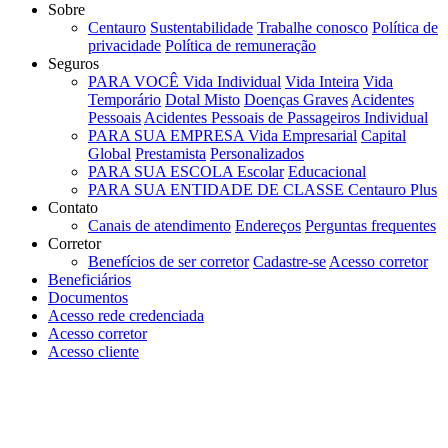
Sobre
Centauro
Sustentabilidade
Trabalhe conosco
Política de
privacidade
Política de remuneração
Seguros
PARA VOCÊ
Vida Individual
Vida Inteira
Vida
Temporário
Dotal Misto
Doenças Graves
Acidentes
Pessoais
Acidentes Pessoais de Passageiros Individual
PARA SUA EMPRESA
Vida Empresarial
Capital
Global
Prestamista
Personalizados
PARA SUA ESCOLA
Escolar
Educacional
PARA SUA ENTIDADE DE CLASSE
Centauro Plus
Contato
Canais de atendimento
Endereços
Perguntas frequentes
Corretor
Benefícios de ser corretor
Cadastre-se
Acesso corretor
Beneficiários
Documentos
Acesso rede credenciada
Acesso corretor
Acesso cliente