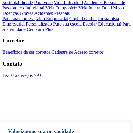
Sustentabilidade
Para você
Vida Individual
Acidentes Pessoais de
Passageiros Individual
Vida Temporário
Vida Inteira
Dotal Misto
Doenças Graves
Acidentes Pessoais
Para sua empresa
Vida Empresarial
Capital Global
Prestamista
Empresarial Personalizado
Para sua escola
Escolar
Educacional
Para
sua entidade
Centauro Plus
Corretor
Benefícios de ser corretor
Cadastre-se
Acesso corretor
Contato
FAQ
Endereços
SAC
Valorizamos sua privacidade