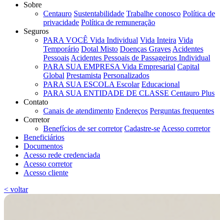
Sobre
Centauro
Sustentabilidade
Trabalhe conosco
Política de
privacidade
Política de remuneração
Seguros
PARA VOCÊ
Vida Individual
Vida Inteira
Vida
Temporário
Dotal Misto
Doenças Graves
Acidentes
Pessoais
Acidentes Pessoais de Passageiros Individual
PARA SUA EMPRESA
Vida Empresarial
Capital
Global
Prestamista
Personalizados
PARA SUA ESCOLA
Escolar
Educacional
PARA SUA ENTIDADE DE CLASSE
Centauro Plus
Contato
Canais de atendimento
Endereços
Perguntas frequentes
Corretor
Benefícios de ser corretor
Cadastre-se
Acesso corretor
Beneficiários
Documentos
Acesso rede credenciada
Acesso corretor
Acesso cliente
< voltar