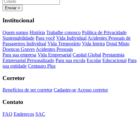
Enviar >
Institucional
Quem somos
História
Trabalhe conosco
Política de Privacidade
Sustentabilidade
Para você
Vida Individual
Acidentes Pessoais de
Passageiros Individual
Vida Temporário
Vida Inteira
Dotal Misto
Doenças Graves
Acidentes Pessoais
Para sua empresa
Vida Empresarial
Capital Global
Prestamista
Empresarial Personalizado
Para sua escola
Escolar
Educacional
Para
sua entidade
Centauro Plus
Corretor
Benefícios de ser corretor
Cadastre-se
Acesso corretor
Contato
FAQ
Endereços
SAC