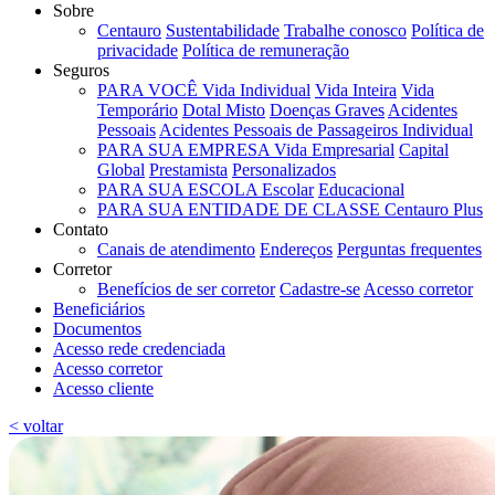
Sobre
Centauro
Sustentabilidade
Trabalhe conosco
Política de
privacidade
Política de remuneração
Seguros
PARA VOCÊ
Vida Individual
Vida Inteira
Vida
Temporário
Dotal Misto
Doenças Graves
Acidentes
Pessoais
Acidentes Pessoais de Passageiros Individual
PARA SUA EMPRESA
Vida Empresarial
Capital
Global
Prestamista
Personalizados
PARA SUA ESCOLA
Escolar
Educacional
PARA SUA ENTIDADE DE CLASSE
Centauro Plus
Contato
Canais de atendimento
Endereços
Perguntas frequentes
Corretor
Benefícios de ser corretor
Cadastre-se
Acesso corretor
Beneficiários
Documentos
Acesso rede credenciada
Acesso corretor
Acesso cliente
< voltar