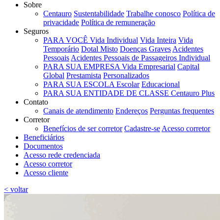
Sobre
Centauro
Sustentabilidade
Trabalhe conosco
Política de
privacidade
Política de remuneração
Seguros
PARA VOCÊ
Vida Individual
Vida Inteira
Vida
Temporário
Dotal Misto
Doenças Graves
Acidentes
Pessoais
Acidentes Pessoais de Passageiros Individual
PARA SUA EMPRESA
Vida Empresarial
Capital
Global
Prestamista
Personalizados
PARA SUA ESCOLA
Escolar
Educacional
PARA SUA ENTIDADE DE CLASSE
Centauro Plus
Contato
Canais de atendimento
Endereços
Perguntas frequentes
Corretor
Benefícios de ser corretor
Cadastre-se
Acesso corretor
Beneficiários
Documentos
Acesso rede credenciada
Acesso corretor
Acesso cliente
< voltar