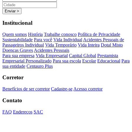
Enviar >
Institucional
Quem somos
História
Trabalhe conosco
Política de Privacidade
Sustentabilidade
Para você
Vida Individual
Acidentes Pessoais de
Passageiros Individual
Vida Temporário
Vida Inteira
Dotal Misto
Doenças Graves
Acidentes Pessoais
Para sua empresa
Vida Empresarial
Capital Global
Prestamista
Empresarial Personalizado
Para sua escola
Escolar
Educacional
Para
sua entidade
Centauro Plus
Corretor
Benefícios de ser corretor
Cadastre-se
Acesso corretor
Contato
FAQ
Endereços
SAC