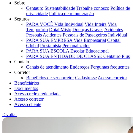
Sobre
Centauro
Sustentabilidade
Trabalhe conosco
Política de
privacidade
Política de remuneração
Seguros
PARA VOCÊ
Vida Individual
Vida Inteira
Vida
Temporário
Dotal Misto
Doenças Graves
Acidentes
Pessoais
Acidentes Pessoais de Passageiros Individual
PARA SUA EMPRESA
Vida Empresarial
Capital
Global
Prestamista
Personalizados
PARA SUA ESCOLA
Escolar
Educacional
PARA SUA ENTIDADE DE CLASSE
Centauro Plus
Contato
Canais de atendimento
Endereços
Perguntas frequentes
Corretor
Benefícios de ser corretor
Cadastre-se
Acesso corretor
Beneficiários
Documentos
Acesso rede credenciada
Acesso corretor
Acesso cliente
< voltar