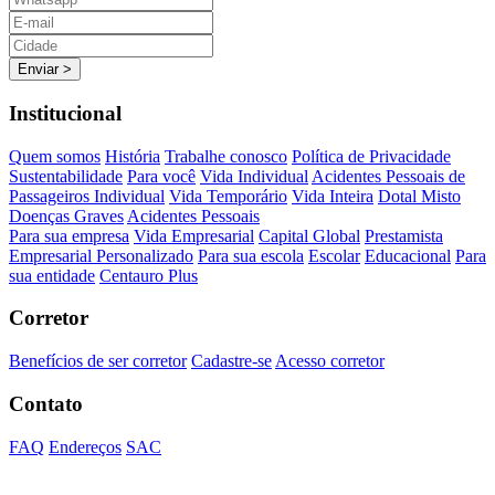
Enviar >
Institucional
Quem somos
História
Trabalhe conosco
Política de Privacidade
Sustentabilidade
Para você
Vida Individual
Acidentes Pessoais de
Passageiros Individual
Vida Temporário
Vida Inteira
Dotal Misto
Doenças Graves
Acidentes Pessoais
Para sua empresa
Vida Empresarial
Capital Global
Prestamista
Empresarial Personalizado
Para sua escola
Escolar
Educacional
Para
sua entidade
Centauro Plus
Corretor
Benefícios de ser corretor
Cadastre-se
Acesso corretor
Contato
FAQ
Endereços
SAC