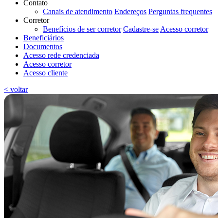
Contato
Canais de atendimento
Endereços
Perguntas frequentes
Corretor
Benefícios de ser corretor
Cadastre-se
Acesso corretor
Beneficiários
Documentos
Acesso rede credenciada
Acesso corretor
Acesso cliente
< voltar