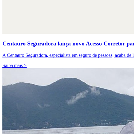
Centauro Seguradora lança novo Acesso Corretor para 
A Centauro Seguradora, especialista em seguro de pessoas, acaba de 
Saiba mais >